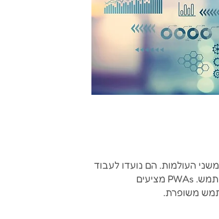
משני העולמות. הם נועדו לעבוד
על כל מכשיר וניתן לגשת אליהם דרך דפדפן אינטרנט או להתקין ישירות על מכשיר המשתמש. PWAs מציעים
שתמש משופרת.