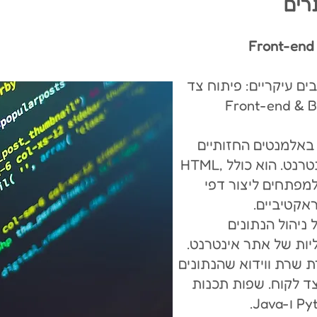
ם עיקריים: פיתוח צד
שרת (Front-end & Back-end
קד באלמנטים החזותיים
ובממשק המשתמש של אתר אינטרנט. הוא כולל HTML,
המאפשרים למפתחים ליצור דפי
ראקטיביים.
 אחראי על ניהול הנתונים
יות של אתר אינטרנט.
ת שרת ווידוא שהנתונים
צד לקוח. שפות תכנות