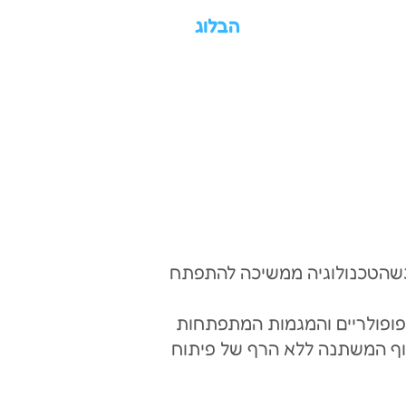
הבלוג
אתרים עבר כברת דרך מאז הקמת ה-World Wide Web בתחילת שנות ה-90. כשהטכנולוגיה ממשיכה להתפתח
פופולריים והמגמות המתפתחות
נוף המשתנה ללא הרף של פיתוח