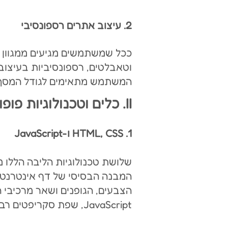
2. עיצוב אתרים רספונסיבי
ככל שמשתמשים מגיעים ממגוון ר
וטאבלטים, רספונסיביות בעיצוב 
המשתמש מתאימים לגודל המסך 
II. כלים וטכנולוגיות פופולריות
1. HTML, CSS ו-JavaScript
הצבעים, הגופנים ושאר מרכיבי ה
JavaScript, שפת סקריפטים רב-תכליתית, משמשת להוספת אינטראקטיביות ותוכן דינמי לדפי אינטרנט.