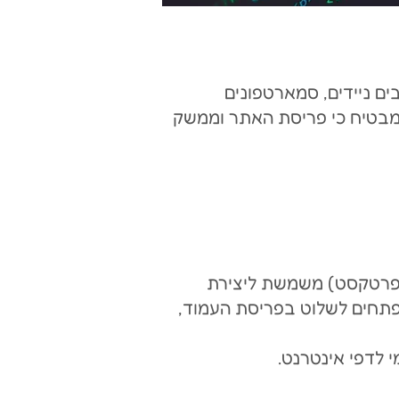
ם ניידים, סמארטפונים
י מבטיח כי פריסת האתר וממשק
ת הבסיס לפיתוח אתרים. HTML (שפת סימון היפרטקסט) משמשת ליצירת
בעוד ש-CSS (Cascading Style Sheets) מאפשר למפתחים לשלוט בפריסת העמוד,