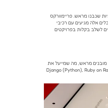
ות שנבנו מראש. פריימוורקס
ת חזיתיות פופולריות כוללות Bootstrap, Foundation, Angular, React ו-Vue.js. כלים אלה מגיעים עם רכיבי
ים לשלב בקלות בפרויקטים
 מובנים מראש, מה שמייעל את
 את Django (Python), Ruby on Rails (Ruby), Laravel (PHP)