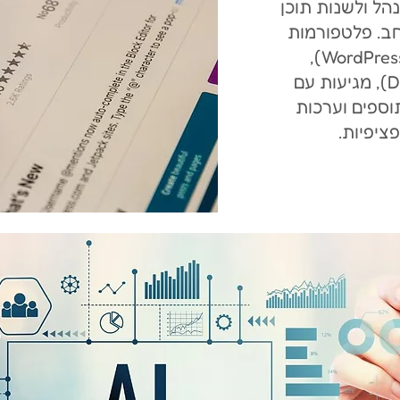
ל ולשנות תוכן
חב. פלטפורמות
CMS פופולריות, כגון וורדפרס (WordPress),
ג'ומלה (Joomla) ודרופל (Drupal), מגיעות עם
וספים וערכות
ציפיות.