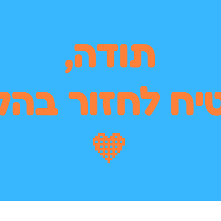
תודה,
יח לחזור בהק
🧡